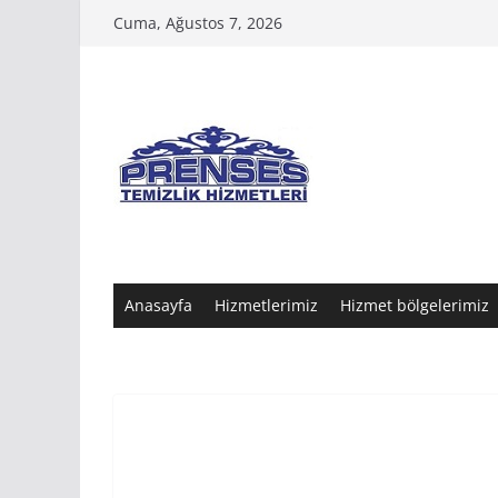
Skip
Cuma, Ağustos 7, 2026
to
content
Anasayfa
Hizmetlerimiz
Hizmet bölgelerimiz