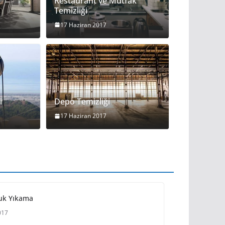
Restaurant ve Mutfak
Temizliği
17 Haziran 2017
i
Depo Temizliği
17 Haziran 2017
tuk Yıkama
017