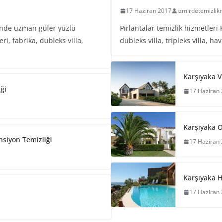
17 Haziran 2017
izmirdetemizlik
sinde uzman güler yüzlü
Pırlantalar temizlik hizmetleri 
i, fabrika, dubleks villa,
dubleks villa, tripleks villa, h
Karşıyaka Vi
iği
17 Haziran
Karşıyaka O
nsiyon Temizliği
17 Haziran
Karşıyaka H
17 Haziran