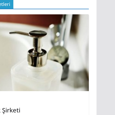
tleri
 Şirketi