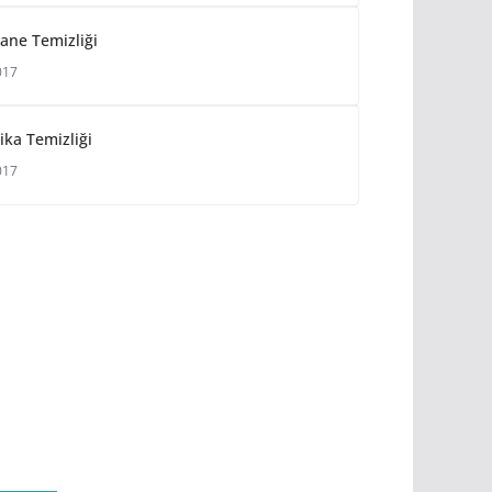
tane Temizliği
017
ika Temizliği
017