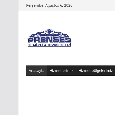
Skip
Perşembe, Ağustos 6, 2026
to
content
Anasayfa
Hizmetlerimiz
Hizmet bölgelerimiz