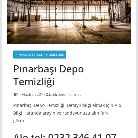
PINARBAŞI TEMIZLIK HIZMETLERI
Pınarbaşı Depo
Temizliği
17 Haziran 2017
izmirdetemizliknet
Pınarbaşı Depo Temizliği. Detaylı bilgi almak için Alo
Bilgi Hattında arayın ve randevunuzu alın farkı
görün…
Alo tel; 0232 346 41 07