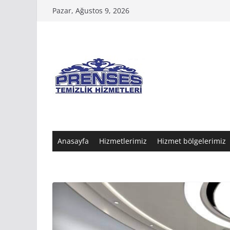
Skip
Pazar, Ağustos 9, 2026
to
content
Anasayfa
Hizmetlerimiz
Hizmet bölgelerimiz