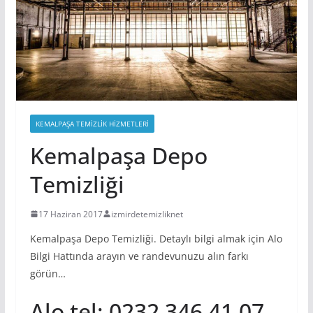
KEMALPAŞA TEMIZLIK HIZMETLERI
Kemalpaşa Depo
Temizliği
17 Haziran 2017
izmirdetemizliknet
Kemalpaşa Depo Temizliği. Detaylı bilgi almak için Alo
Bilgi Hattında arayın ve randevunuzu alın farkı
görün…
Alo tel; 0232 346 41 07