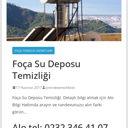
FOÇA TEMIZLIK HIZMETLERI
Foça Su Deposu
Temizliği
17 Haziran 2017
izmirdetemizliknet
Foça Su Deposu Temizliği. Detaylı bilgi almak için Alo
Bilgi Hattında arayın ve randevunuzu alın farkı
görün…
Alo tel; 0232 346 41 07