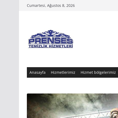
Skip
Cumartesi, Ağustos 8, 2026
to
content
Anasayfa
Hizmetlerimiz
Hizmet bölgelerimiz