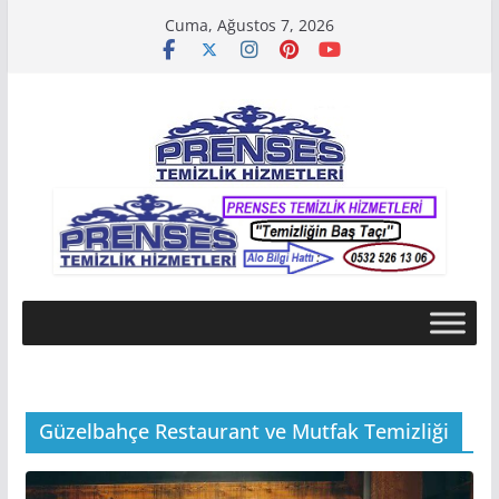
Skip
Cuma, Ağustos 7, 2026
to
content
Güzelbahçe Restaurant ve Mutfak Temizliği