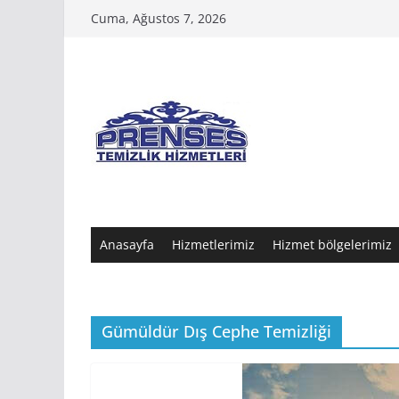
Skip
Cuma, Ağustos 7, 2026
to
content
Anasayfa
Hizmetlerimiz
Hizmet bölgelerimiz
Gümüldür Dış Cephe Temizliği