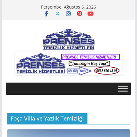
Skip
Perşembe, Ağustos 6, 2026
to
content
Foça Villa ve Yazlık Temizliği